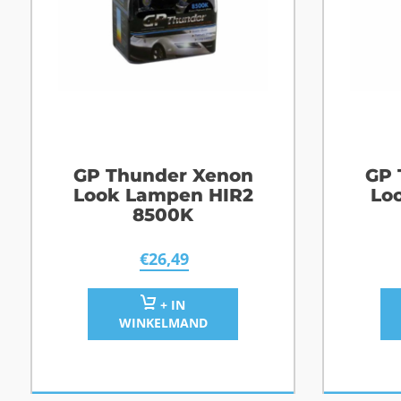
GP Thunder Xenon
GP 
Look Lampen HIR2
Lo
8500K
€
26,49
+ IN
WINKELMAND