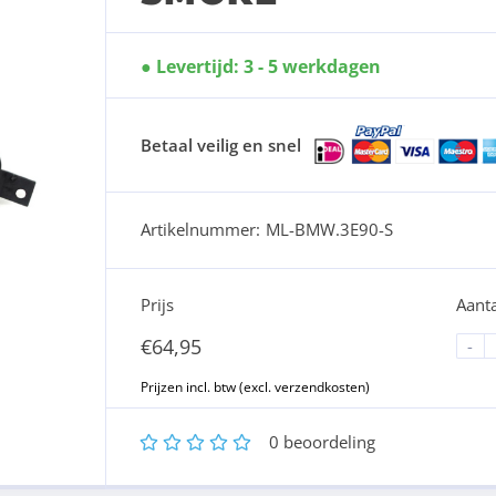
Levertijd: 3 - 5 werkdagen
Betaal veilig en snel
Artikelnummer:
ML-BMW.3E90-S
Prijs
Aanta
€
64,95
-
1
2
3
4
5
0
beoordeling