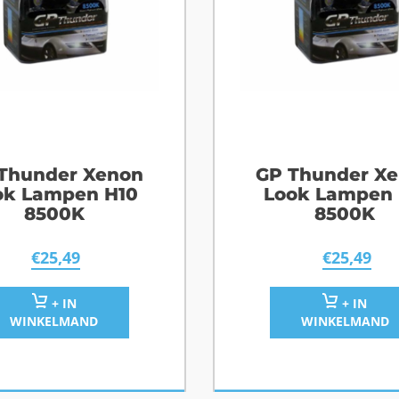
Thunder Xenon
GP Thunder X
ok Lampen H10
Look Lampen 
8500K
8500K
€
25,49
€
25,49
+ IN
+ IN
WINKELMAND
WINKELMAND