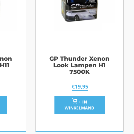
enon
GP Thunder Xenon
H11
Look Lampen H1
7500K
€
19,95
+ IN
WINKELMAND