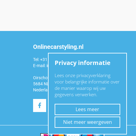
Onlinecarstyling.nl
Tel: +31 (0)6 54 98 49 99
Privacy informatie
E-mail:
info@onlinecarstyling.nl
Lees onze privacyverklaring
Oirschotseweg 92a
voor belangrijke informatie over
5684 NL Best
de manier waarop wij uw
Nederland
gegevens verwerken.
Lees meer
Niet meer weergeven