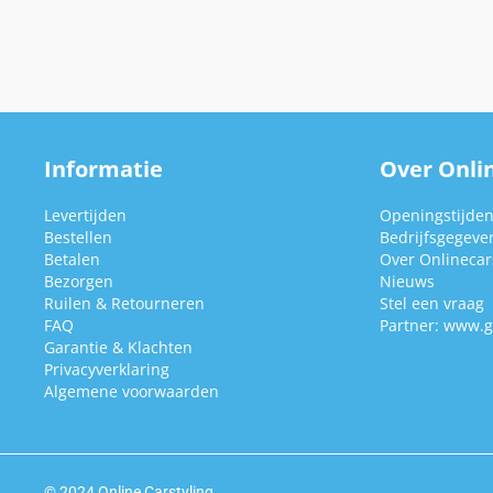
Informatie
Over Onlin
Levertijden
Openingstijde
Bestellen
Bedrijfsgegeve
Betalen
Over Onlinecars
Bezorgen
Nieuws
Ruilen & Retourneren
Stel een vraag
FAQ
Partner:
www.g
Garantie & Klachten
Privacyverklaring
Algemene voorwaarden
© 2024 Online Carstyling