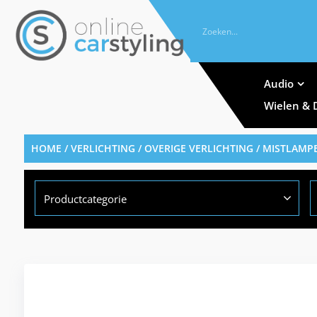
Audio
Wielen & 
HOME
/
VERLICHTING
/
OVERIGE VERLICHTING
/
MISTLAMP
Productcategorie