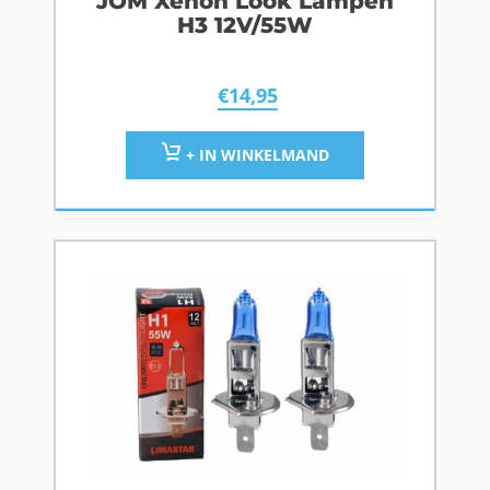
JOM Xenon Look Lampen
H3 12V/55W
€
14,95
+ IN WINKELMAND