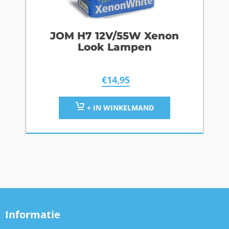
JOM H7 12V/55W Xenon
Look Lampen
€
14,95
+ IN WINKELMAND
Informatie