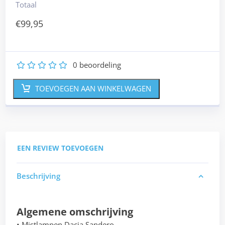
Totaal
€
99,95
0
beoordeling
1
2
3
4
5
TOEVOEGEN AAN WINKELWAGEN
EEN REVIEW TOEVOEGEN
Beschrijving
Algemene omschrijving
• Mistlampen Dacia Sandero