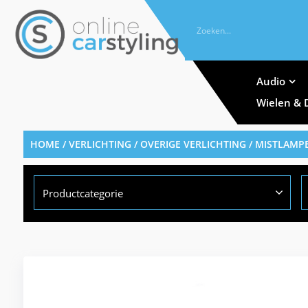
Audio
Wielen & 
HOME
/
VERLICHTING
/
OVERIGE VERLICHTING
/
MISTLAMP
Productcategorie