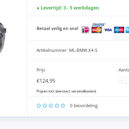
Levertijd: 3 - 5 werkdagen
Betaal veilig en snel
Artikelnummer:
ML-BMW.X4-S
Prijs
Aanta
€
124,95
-
1
2
3
4
5
0
beoordeling