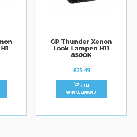
enon
GP Thunder Xenon
 H1
Look Lampen H11
8500K
€
25,49
+ IN
WINKELMAND