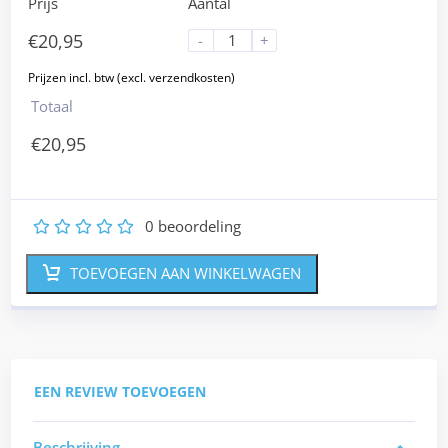
Prijs
Aantal
€
20,95
-
+
Totaal
€
20,95
0
beoordeling
1
2
3
4
5
TOEVOEGEN AAN WINKELWAGEN
EEN REVIEW TOEVOEGEN
Beschrijving