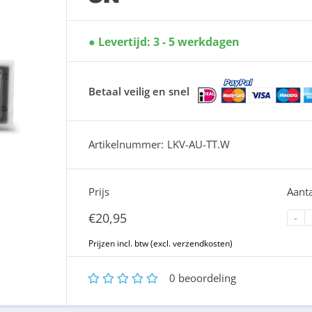
Levertijd: 3 - 5 werkdagen
Betaal veilig en snel
Artikelnummer:
LKV-AU-TT.W
Prijs
Aanta
€
20,95
-
1
2
3
4
5
0
beoordeling