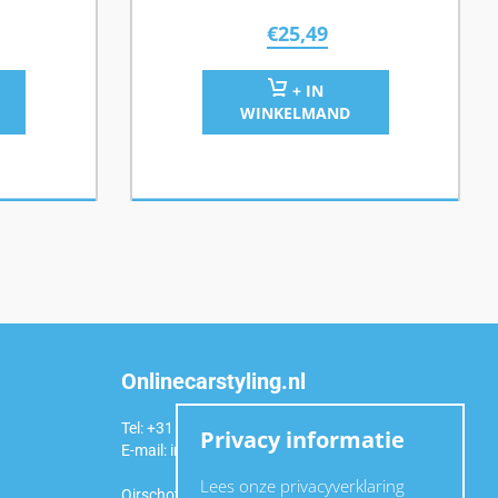
€
25,49
+ IN
WINKELMAND
Onlinecarstyling.nl
Tel: +31 (0)6 54 98 49 99
Privacy informatie
E-mail:
info@onlinecarstyling.nl
Lees onze privacyverklaring
Oirschotseweg 92a