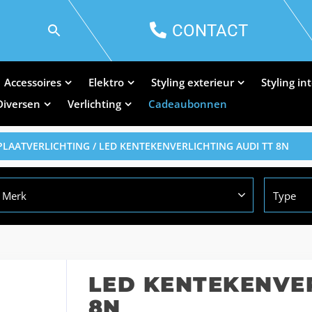
CONTACT
Accessoires
Elektro
Styling exterieur
Styling in
Diversen
Verlichting
Cadeaubonnen
LAATVERLICHTING
/ LED KENTEKENVERLICHTING AUDI TT 8N
Merk
Type
LED KENTEKENVER
8N