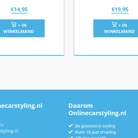
€
14,95
€
19,95
+ IN
+ IN
WINKELMAND
WINKELMAND
ecarstyling.nl
Daarom
Onlinecarstyling.nl
n
ns
De grootste in styling
tyling.nl
Ruim 18 jaar ervaring