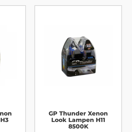
enon
GP Thunder Xenon
 H3
Look Lampen H11
8500K