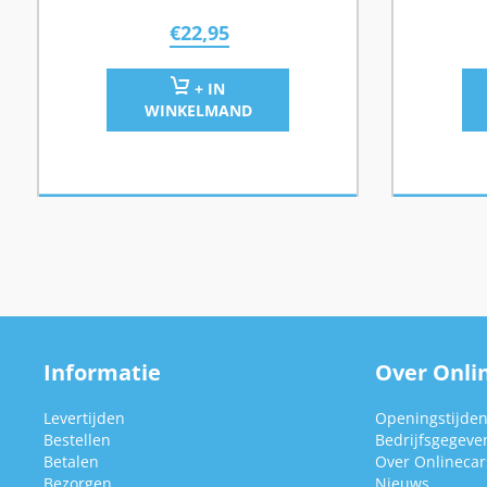
€
22,95
+ IN
WINKELMAND
Informatie
Over Onlin
Levertijden
Openingstijde
Bestellen
Bedrijfsgegeve
Betalen
Over Onlinecars
Bezorgen
Nieuws