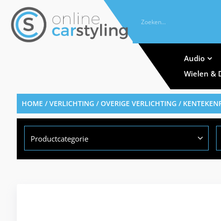
Audio
Wielen & 
HOME
/
VERLICHTING
/
OVERIGE VERLICHTING
/
KENTEKENP
Productcategorie