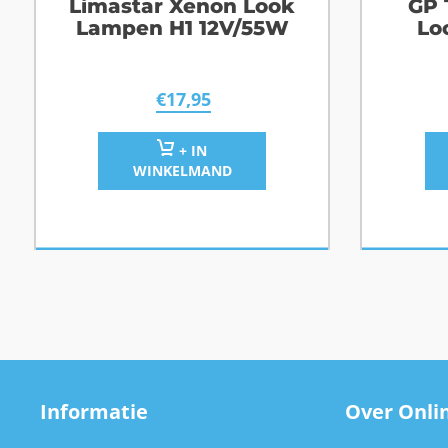
Limastar Xenon Look
GP 
Lampen H1 12V/55W
Lo
€
17,95
+ IN
WINKELMAND
Informatie
Over Onlin