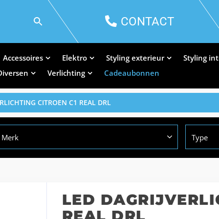
CONTACT
Accessoires
Elektro
Styling exterieur
Styling in
Diversen
Verlichting
Cadeaubonnen
ERLICHTING CITROEN C1 REAL DRL
Merk
Type
LED DAGRIJVERLI
REAL DRL