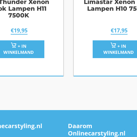
Thunder Xenon
Limastar Xenon
ok Lampen H11
Lampen H10 7
7500K
€
19,95
€
17,95
+ IN
+ IN
WINKELMAND
WINKELMAND
ecarstyling.nl
Daarom
Onlinecarstyling.nl