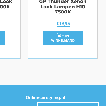
 Look
GP Thunder Xenon
500K
Look Lampen H10
7500K
€
19,95
+ IN
WINKELMAND
Onlinecarstyling.nl