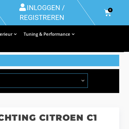
INLOGGEN /
0
REGISTREREN
terieur
Tuning & Performance
CHTING CITROEN C1