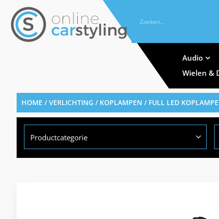
Audio
Wielen & 
HOME
/
VERLICHTING
/
KOPLAMPEN
/ FULL LED KOPLAMPE
Productcategorie