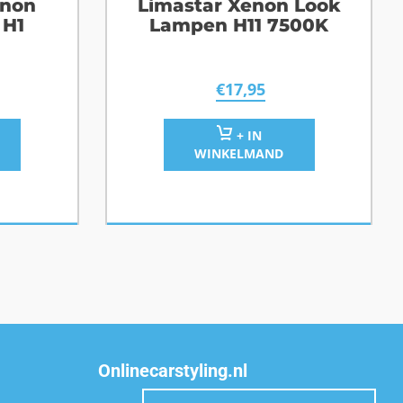
enon
Limastar Xenon Look
 H1
Lampen H11 7500K
€
17,95
+ IN
WINKELMAND
Onlinecarstyling.nl