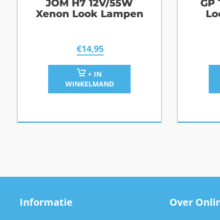
JOM H7 12V/55W
GP 
Xenon Look Lampen
Lo
€
14,95
+ IN
WINKELMAND
Informatie
Over Onlin