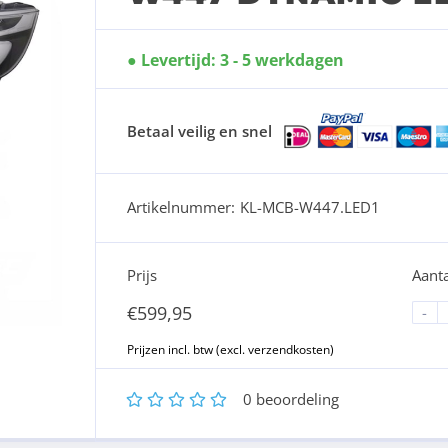
Levertijd: 3 - 5 werkdagen
Betaal veilig en snel
Artikelnummer:
KL-MCB-W447.LED1
Prijs
Aanta
€
599,95
-
1
2
3
4
5
0
beoordeling