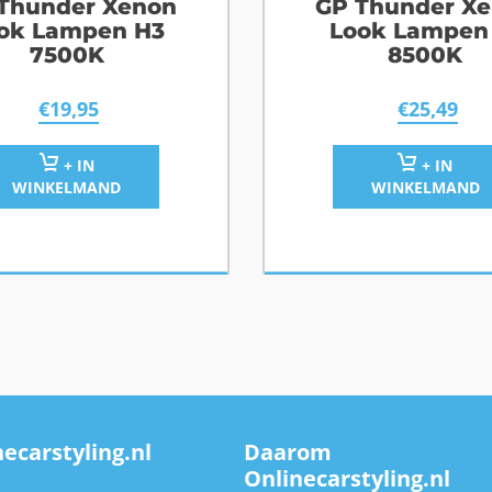
Thunder Xenon
GP Thunder X
ok Lampen H3
Look Lampen
7500K
8500K
€
19,95
€
25,49
+ IN
+ IN
WINKELMAND
WINKELMAND
ecarstyling.nl
Daarom
Onlinecarstyling.nl