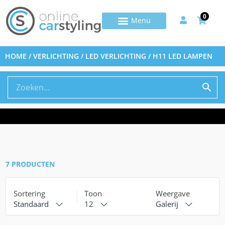
0
HOME
/
VERLICHTING
/
LED VERLICHTING
/ H11 LED LAMPEN
7 PRODUCTEN
Sortering
Toon
Weergave
Standaard
12
Galerij