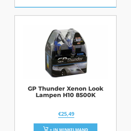
GP Thunder Xenon Look
Lampen H10 8500K
€
25,49
+ IN WINKELMAND