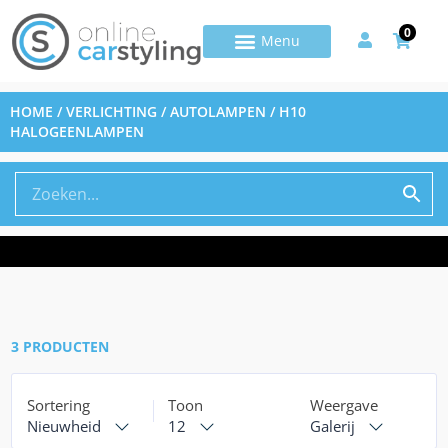
0
HOME
/
VERLICHTING
/
AUTOLAMPEN
/ H10
HALOGEENLAMPEN
3 PRODUCTEN
Sortering
Toon
Weergave
Nieuwheid
12
Galerij