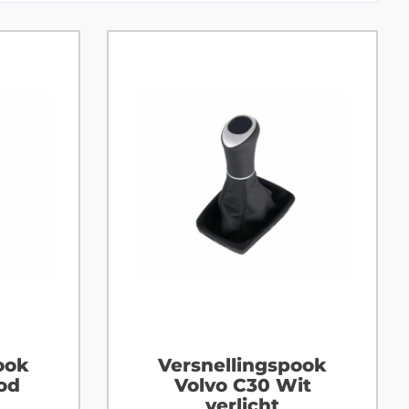
ook
Versnellingspook
od
Volvo C30 Wit
verlicht