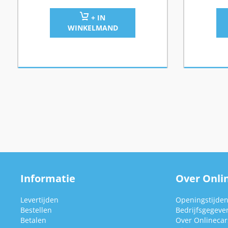
+ IN
WINKELMAND
Informatie
Over Onlin
Levertijden
Openingstijde
Bestellen
Bedrijfsgegeve
Betalen
Over Onlinecars