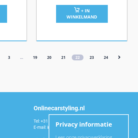
+ IN
WINKELMAND
3
…
19
20
21
22
23
24
Onlinecarstyling.nl
Tel: +31 (0)6 54 98 49 99
Privacy informatie
E-mail:
info@onlinecarstyling.nl
Lees onze privacyverklaring