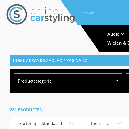
Audio
Wielen & 
HOME
/ BRANDS /
VOLVO
/ PAGINA 22
Productcategorie
281 PRODUCTEN
Sortering
Standaard
Toon
12