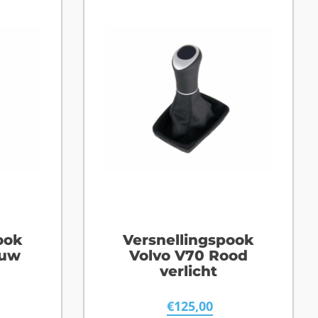
ook
Versnellingspook
auw
Volvo V70 Rood
verlicht
€
125,00