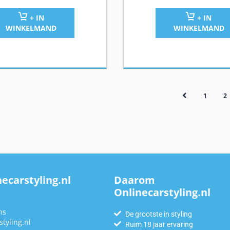
+ IN
+ IN
WINKELMAND
WINKELMAND
1
2
ecarstyling.nl
Daarom
Onlinecarstyling.nl
n
ns
De grootste in styling
tyling.nl
Ruim 18 jaar ervaring