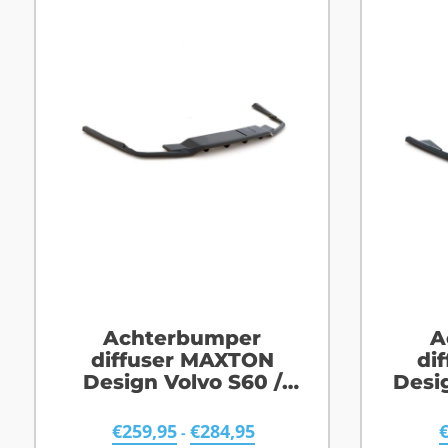
Achterbumper
A
diffuser MAXTON
di
Design Volvo S60 /
Desi
V60 R-Design
€
259,95
€
284,95
-