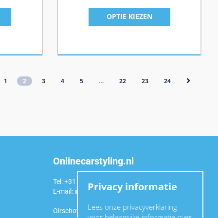
OPTIE KIEZEN
1
2
3
4
5
…
22
23
24
Onlinecarstyling.nl
Tel: +31 (0)6 54 98 49 99
Privacy informatie
E-mail:
info@onlinecarstyling.nl
Lees onze privacyverklaring
Oirschotseweg 92a
voor belangrijke informatie over