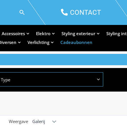
CONTACT
Accessoires
Elektro
Styling exterieur
Styling in
Diversen
Verlichting
Cadeaubonnen
Type
Weergave
Galerij