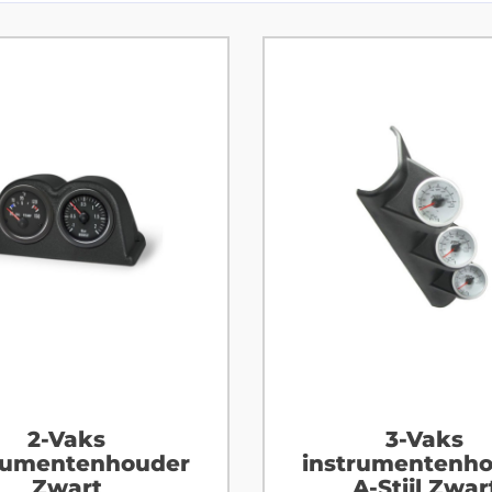
2-Vaks
3-Vaks
rumentenhouder
instrumentenh
Zwart
A-Stijl Zwar