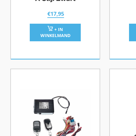
€
17,95
+ IN
WINKELMAND