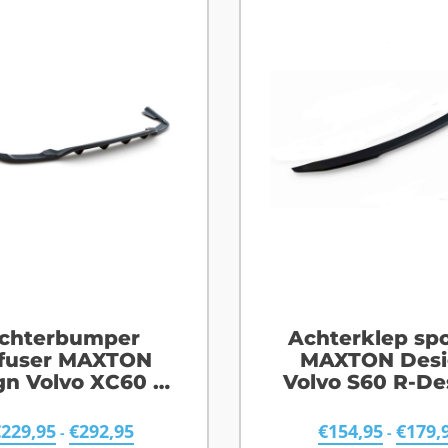
chterbumper
Achterklep spo
ffuser MAXTON
MAXTON Desi
gn Volvo XC60 R-
Volvo S60 R-De
Design
€
229,95
€
292,95
€
154,95
€
179,
-
-