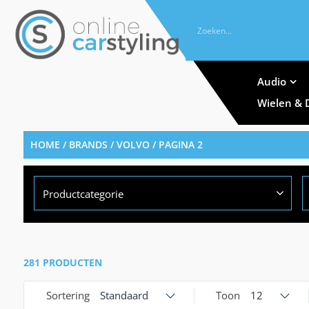
Audio
Wielen & 
HOME
/ BRANDS /
VOLVO
/ PAGINA 2
Productcategorie
281 PRODUCTEN
Sortering
Standaard
Toon
12