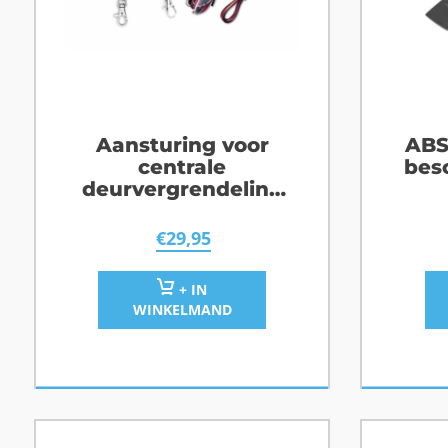
Aansturing voor
ABS
centrale
bes
deurvergrendeling
met 2 handzenders
€
29,95
+ IN
WINKELMAND