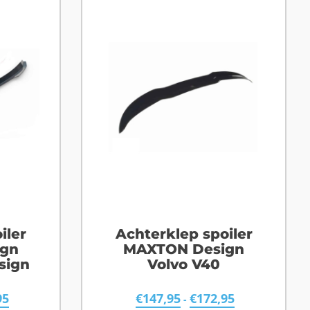
iler
Achterklep spoiler
gn
MAXTON Design
sign
Volvo V40
95
€
147,95
€
172,95
-