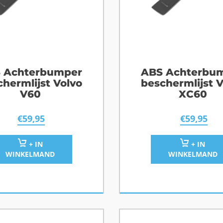
 Achterbumper
ABS Achterbu
chermlijst Volvo
beschermlijst V
V60
XC60
€
59,95
€
59,95
+ IN
+ IN
WINKELMAND
WINKELMAND