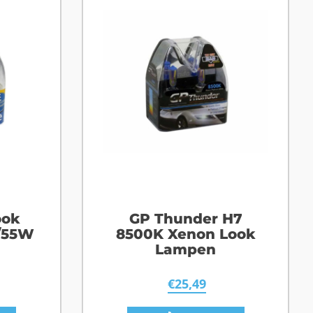
ook
GP Thunder H7
/55W
8500K Xenon Look
Lampen
€
25,49