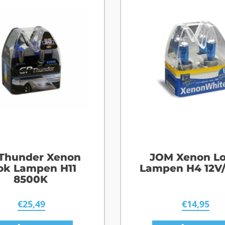
Thunder Xenon
JOM Xenon L
ok Lampen H11
Lampen H4 12V
8500K
€
25,49
€
14,95