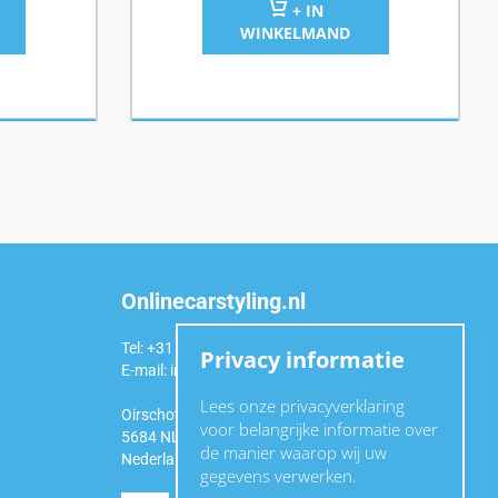
+ IN
WINKELMAND
Onlinecarstyling.nl
Tel: +31 (0)6 54 98 49 99
Privacy informatie
E-mail:
info@onlinecarstyling.nl
Lees onze privacyverklaring
Oirschotseweg 92a
voor belangrijke informatie over
5684 NL Best
de manier waarop wij uw
Nederland
gegevens verwerken.