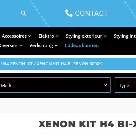
CONTACT
Accessoires
Elektro
Styling exterieur
Styling in
Diversen
Verlichting
Cadeaubonnen
/
H4 XENON KIT
/ XENON KIT H4 BI-XENON 6000K
Merk
Type
XENON KIT H4 BI