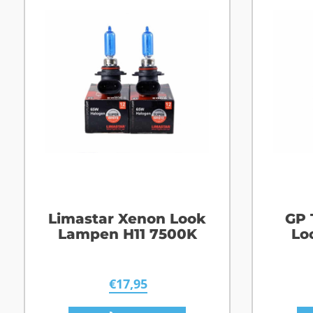
Limastar Xenon Look
GP 
Lampen H11 7500K
Lo
€
17,95