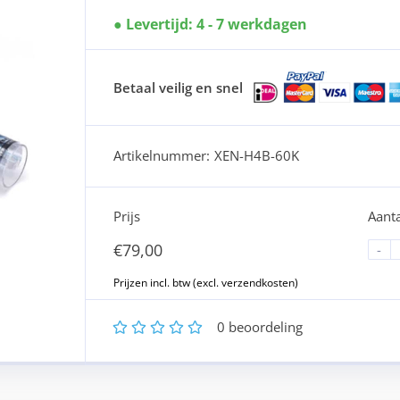
Levertijd: 4 - 7 werkdagen
Betaal veilig en snel
Artikelnummer:
XEN-H4B-60K
Prijs
Aanta
€
79,00
-
1
2
3
4
5
0
beoordeling