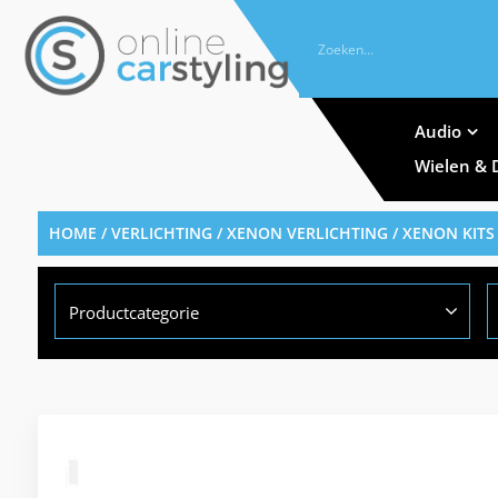
Audio
Wielen & 
HOME
/
VERLICHTING
/
XENON VERLICHTING
/
XENON KITS
Productcategorie