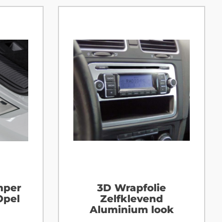
mper
3D Wrapfolie
Opel
Zelfklevend
Aluminium look
on