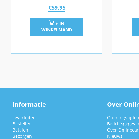
€
59,95
+ IN
WINKELMAND
Informatie
Over Onlin
Levertijden
Openingstijde
Bestellen
Bedrijfsgegeve
Betalen
Over Onlinecars
Bezorgen
Nieuws