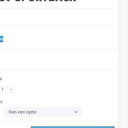
l
+
es
Kies een optie