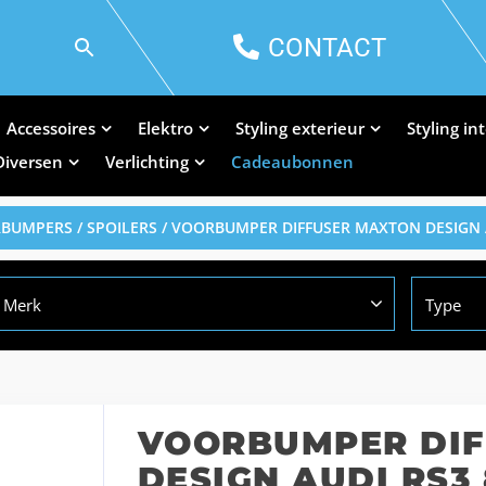
CONTACT
Accessoires
Elektro
Styling exterieur
Styling in
Diversen
Verlichting
Cadeaubonnen
BUMPERS / SPOILERS
/ VOORBUMPER DIFFUSER MAXTON DESIGN 
Merk
Type
VOORBUMPER DIF
DESIGN AUDI RS3