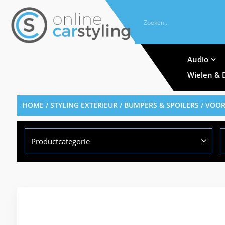
Audio
Wielen & 
HOME
/
STYLING EXTERIEUR
/
BUMPERS & SPOILERS
/
VOOR
Productcategorie