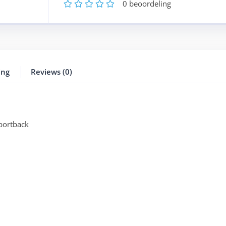
1
2
3
4
5
0
beoordeling
ing
Reviews (0)
portback