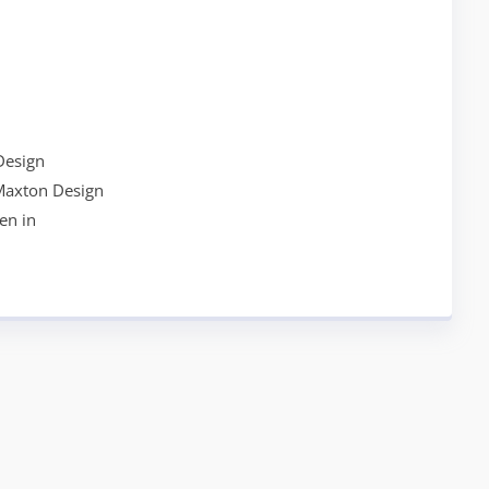
Design
Maxton Design
en in