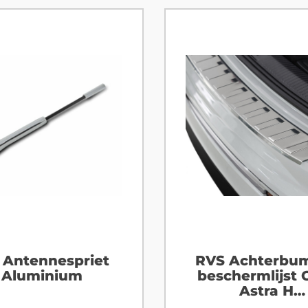
 Antennespriet
RVS Achterbu
Aluminium
beschermlijst 
Astra H
Stationwag