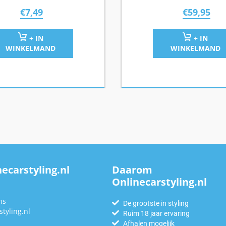
€
7,49
€
59,95
+ IN
+ IN
WINKELMAND
WINKELMAND
ecarstyling.nl
Daarom
Onlinecarstyling.nl
n
ns
De grootste in styling
tyling.nl
Ruim 18 jaar ervaring
Afhalen mogelijk