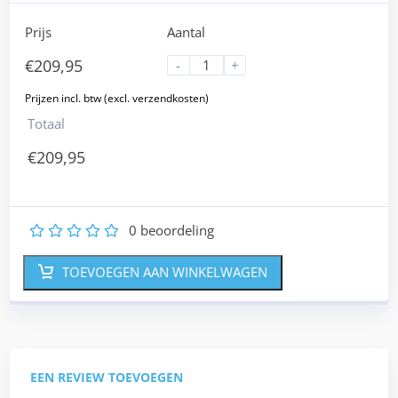
Prijs
Aantal
€
209,95
-
+
Totaal
€
209,95
0
beoordeling
1
2
3
4
5
TOEVOEGEN AAN WINKELWAGEN
EEN REVIEW TOEVOEGEN