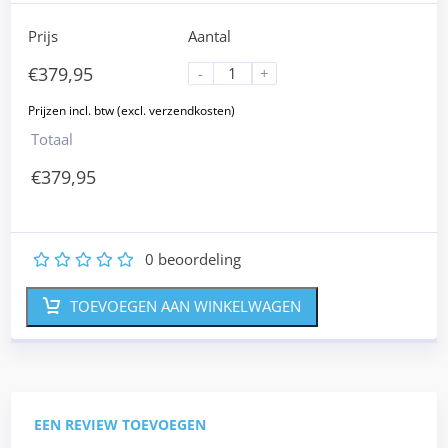
Prijs
Aantal
€
379,95
-
+
Totaal
€
379,95
0
beoordeling
1
2
3
4
5
TOEVOEGEN AAN WINKELWAGEN
EEN REVIEW TOEVOEGEN