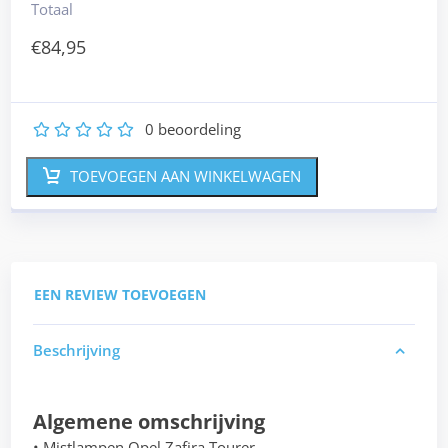
Totaal
€
84,95
0
beoordeling
1
2
3
4
5
TOEVOEGEN AAN WINKELWAGEN
EEN REVIEW TOEVOEGEN
Beschrijving
Algemene omschrijving
• Mistlampen Opel Zafira Tourer