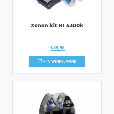
Xenon kit H1 4300k
€
39,95
+ IN WINKELMAND