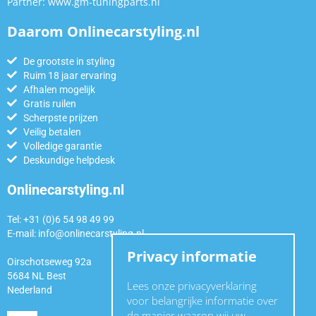
Partner:
www.gm-tuningparts.nl
Daarom Onlinecarstyling.nl
De grootste in styling
Ruim 18 jaar ervaring
Afhalen mogelijk
Gratis ruilen
Scherpste prijzen
Veilig betalen
Volledige garantie
Deskundige helpdesk
Onlinecarstyling.nl
Tel: +31 (0)6 54 98 49 99
E-mail:
info@onlinecarstyling.nl
Privacy informatie
Oirschotseweg 92a
5684 NL Best
Lees onze privacyverklaring
Nederland
voor belangrijke informatie over
de manier waarop wij uw