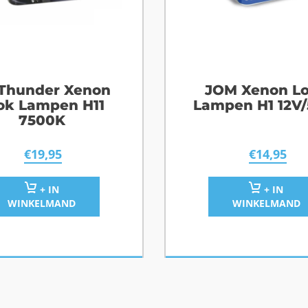
Thunder Xenon
JOM Xenon L
ok Lampen H11
Lampen H1 12V
7500K
€
19,95
€
14,95
+ IN
+ IN
WINKELMAND
WINKELMAND