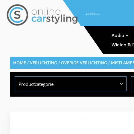
Audio
Wielen & 
HOME
/
VERLICHTING
/
OVERIGE VERLICHTING
/
MISTLAMP
Productcategorie