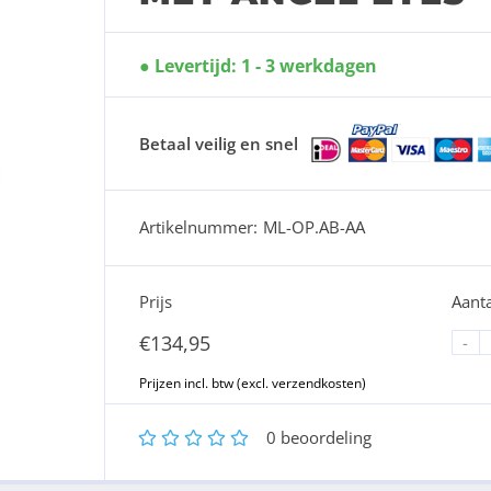
Levertijd: 1 - 3 werkdagen
Betaal veilig en snel
Artikelnummer:
ML-OP.AB-AA
Prijs
Aanta
€
134,95
-
1
2
3
4
5
0
beoordeling