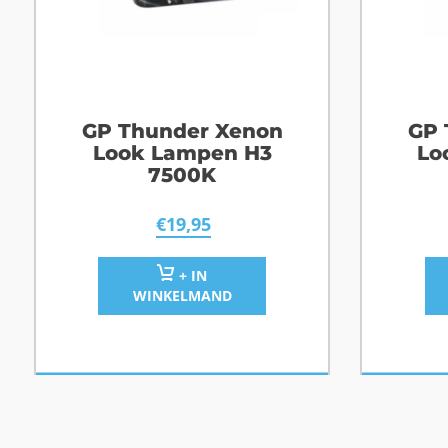
GP Thunder Xenon
GP 
Look Lampen H3
Lo
7500K
€
19,95
+ IN
WINKELMAND