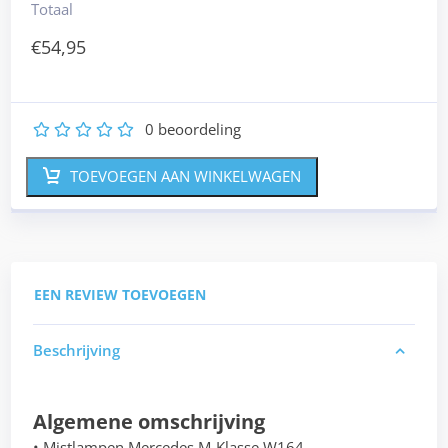
Totaal
€
54,95
0
beoordeling
1
2
3
4
5
TOEVOEGEN AAN WINKELWAGEN
EEN REVIEW TOEVOEGEN
Beschrijving
Algemene omschrijving
• Mistlampen Mercedes M-Klasse W164