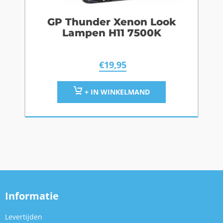
GP Thunder Xenon Look
Lampen H11 7500K
€
19,95
+ IN WINKELMAND
Informatie
Levertijden