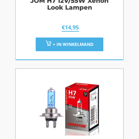
JOM H7 12V/55W Xenon
Look Lampen
€
14,95
+ IN WINKELMAND