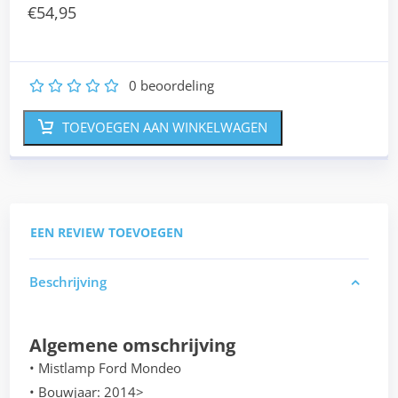
€
54,95
0
beoordeling
1
2
3
4
5
TOEVOEGEN AAN WINKELWAGEN
EEN REVIEW TOEVOEGEN
Beschrijving
Algemene omschrijving
• Mistlamp Ford Mondeo
• Bouwjaar: 2014>