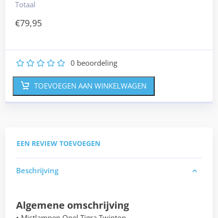
Totaal
€
79,95
0
beoordeling
1
2
3
4
5
TOEVOEGEN AAN WINKELWAGEN
EEN REVIEW TOEVOEGEN
Beschrijving
Algemene omschrijving
• Mistlampen Opel Tigra Twintop