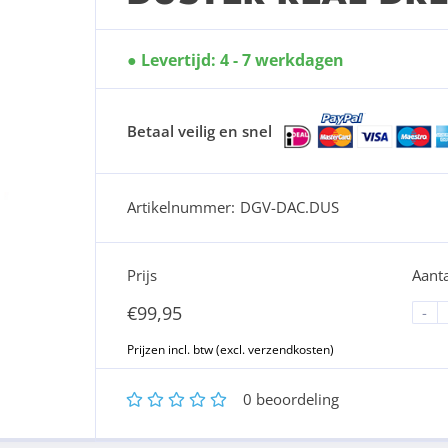
Levertijd: 4 - 7 werkdagen
Betaal veilig en snel
Artikelnummer:
DGV-DAC.DUS
Prijs
Aanta
€
99,95
-
1
2
3
4
5
0
beoordeling