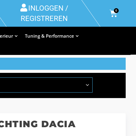
INLOGGEN /
0
REGISTREREN
terieur
Tuning & Performance
CHTING DACIA
L