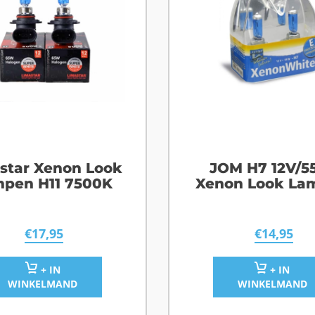
star Xenon Look
JOM H7 12V/
pen H11 7500K
Xenon Look La
€
17,95
€
14,95
+ IN
+ IN
WINKELMAND
WINKELMAND