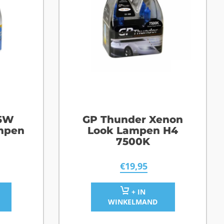
55W
GP Thunder Xenon
mpen
Look Lampen H4
7500K
€
19,95
+ IN
WINKELMAND