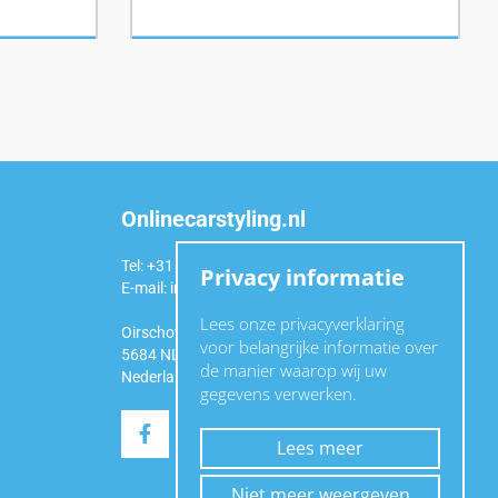
Onlinecarstyling.nl
Tel: +31 (0)6 54 98 49 99
Privacy informatie
E-mail:
info@onlinecarstyling.nl
Lees onze privacyverklaring
Oirschotseweg 92a
voor belangrijke informatie over
5684 NL Best
de manier waarop wij uw
Nederland
gegevens verwerken.
Lees meer
Niet meer weergeven