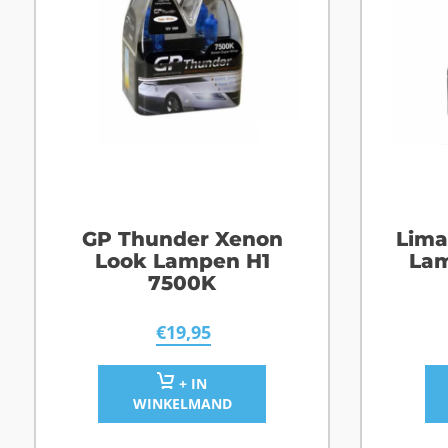
GP Thunder Xenon
Lima
Look Lampen H1
Lam
7500K
€
19,95
+ IN
WINKELMAND