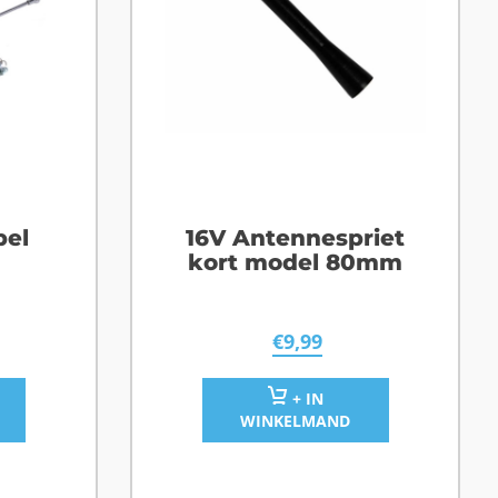
pel
16V Antennespriet
kort model 80mm
€
9,99
+ IN
WINKELMAND