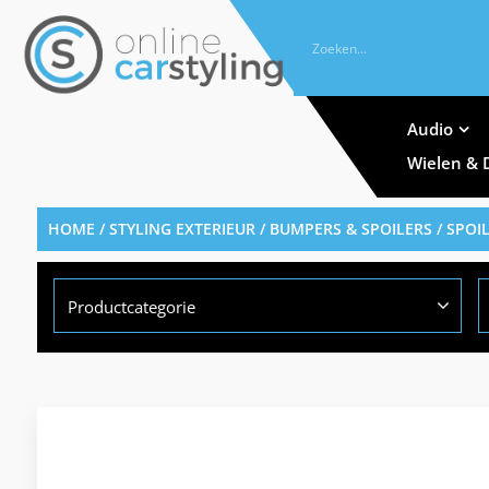
Audio
Wielen & 
HOME
/
STYLING EXTERIEUR
/
BUMPERS & SPOILERS
/
SPOI
Productcategorie