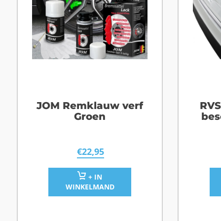
JOM Remklauw verf
RVS
Groen
bes
S
€
22,95
+ IN
WINKELMAND