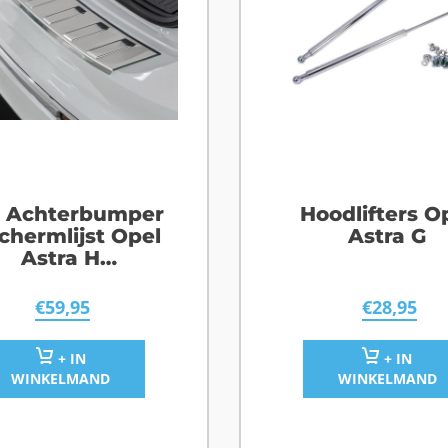
 Achterbumper
Hoodlifters O
chermlijst Opel
Astra G
Astra H
tationwagon
€
59,95
€
28,95
+ IN
+ IN
WINKELMAND
WINKELMAND