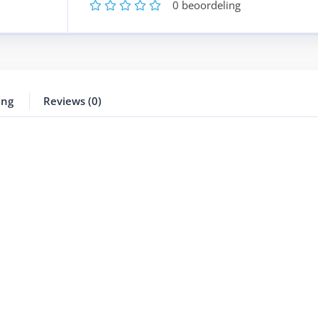
1
2
3
4
5
0
beoordeling
ing
Reviews (0)