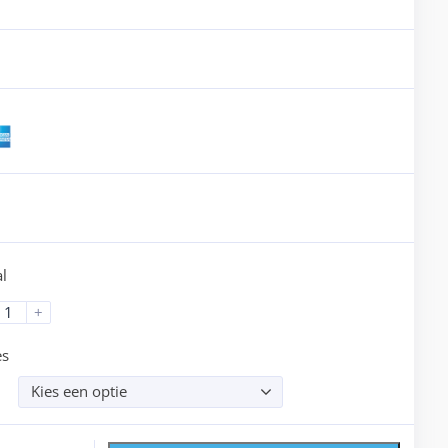
l
+
es
Kies een optie