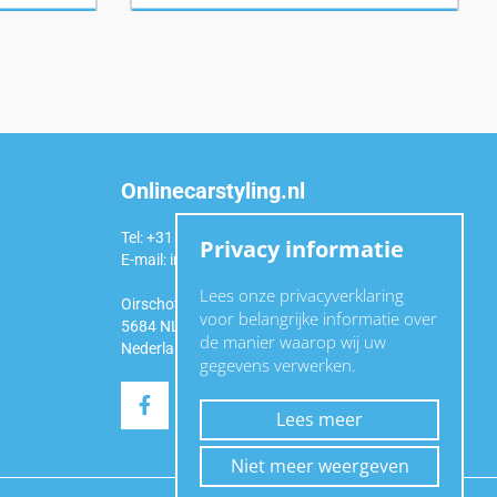
Onlinecarstyling.nl
Tel: +31 (0)6 54 98 49 99
Privacy informatie
E-mail:
info@onlinecarstyling.nl
Lees onze privacyverklaring
Oirschotseweg 92a
voor belangrijke informatie over
5684 NL Best
de manier waarop wij uw
Nederland
gegevens verwerken.
Lees meer
Niet meer weergeven