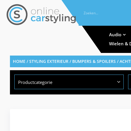
Audio
Wielen & 
HOME
/
STYLING EXTERIEUR
/
BUMPERS & SPOILERS
/
ACHT
Productcategorie