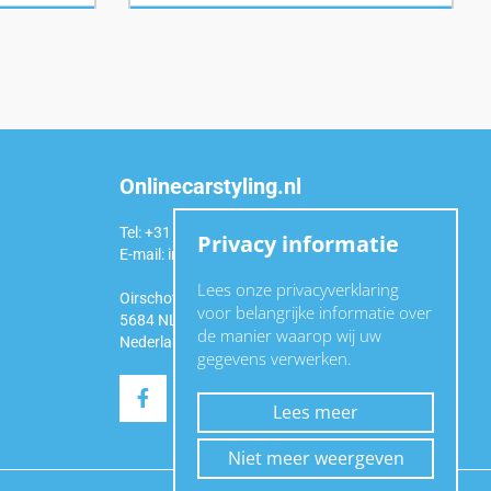
Onlinecarstyling.nl
Tel: +31 (0)6 54 98 49 99
Privacy informatie
E-mail:
info@onlinecarstyling.nl
Lees onze privacyverklaring
Oirschotseweg 92a
voor belangrijke informatie over
5684 NL Best
de manier waarop wij uw
Nederland
gegevens verwerken.
Lees meer
Niet meer weergeven