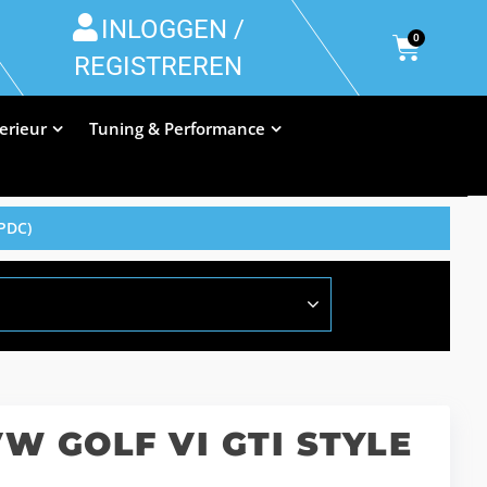
INLOGGEN /
0
REGISTREREN
terieur
Tuning & Performance
PDC)
 GOLF VI GTI STYLE