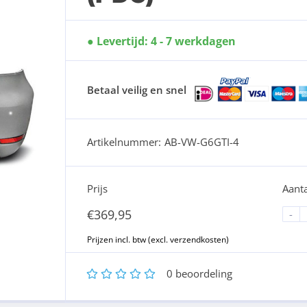
Levertijd: 4 - 7 werkdagen
Betaal veilig en snel
Artikelnummer:
AB-VW-G6GTI-4
Prijs
Aanta
€
369,95
-
1
2
3
4
5
0
beoordeling