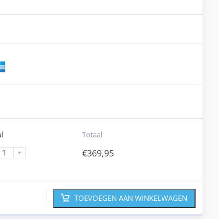
l
Totaal
€
369,95
+
TOEVOEGEN AAN WINKELWAGEN