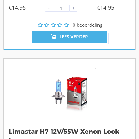
€
14,95
€
14,95
-
+
1
2
3
4
5
0
beoordeling
LEES VERDER
Limastar H7 12V/55W Xenon Look