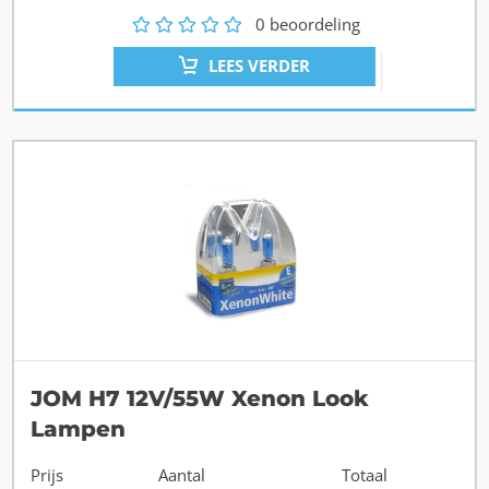
1
2
3
4
5
0
beoordeling
LEES VERDER
JOM H7 12V/55W Xenon Look
Lampen
Prijs
Aantal
Totaal