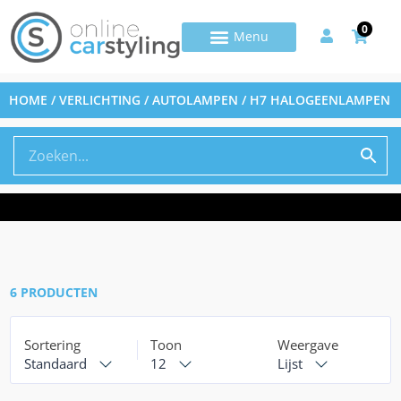
0
HOME
/
VERLICHTING
/
AUTOLAMPEN
/ H7 HALOGEENLAMPEN
6 PRODUCTEN
Sortering
Toon
Weergave
Standaard
12
Lijst