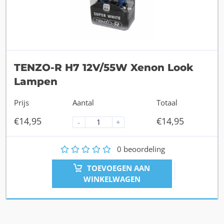
TENZO-R H7 12V/55W Xenon Look
Lampen
Prijs
Aantal
Totaal
€
14,95
€
14,95
-
+
1
2
3
4
5
0
beoordeling
TOEVOEGEN AAN
WINKELWAGEN