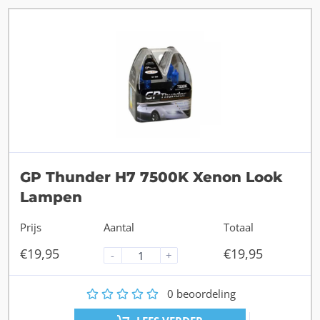
GP Thunder H7 7500K Xenon Look
Lampen
Prijs
Aantal
Totaal
€
19,95
€
19,95
-
+
1
2
3
4
5
0
beoordeling