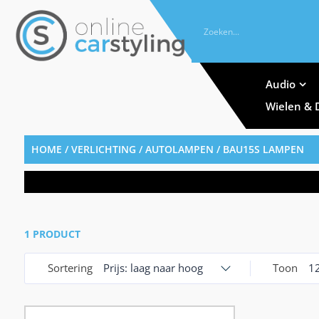
Audio
Wielen & 
HOME
/
VERLICHTING
/
AUTOLAMPEN
/ BAU15S LAMPEN
1 PRODUCT
Sortering
Prijs: laag naar hoog
Toon
1