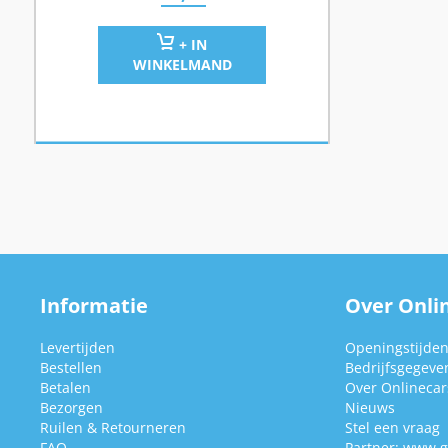
+ IN
WINKELMAND
Informatie
Over Onlin
Levertijden
Openingstijde
Bestellen
Bedrijfsgegeve
Betalen
Over Onlinecars
Bezorgen
Nieuws
Ruilen & Retourneren
Stel een vraag
FAQ
Partner:
www.g