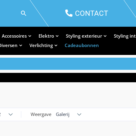
CONTACT
Accessoires
Elektro
Styling exterieur
Styling in
Diversen
Verlichting
Cadeaubonnen
2
Weergave
Galerij