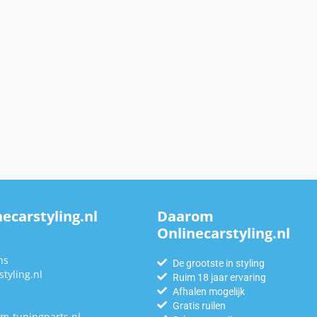
ecarstyling.nl
Daarom
Onlinecarstyling.nl
n
ns
De grootste in styling
tyling.nl
Ruim 18 jaar ervaring
Afhalen mogelijk
Gratis ruilen
m-tuningparts.nl