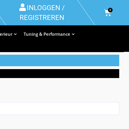
INLOGGEN /
0
REGISTREREN
terieur
Tuning & Performance