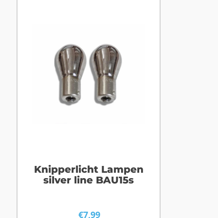
Knipperlicht Lampen
silver line BAU15s
€
7,99