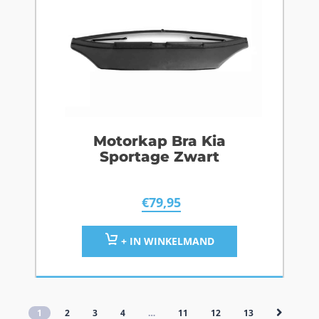
Motorkap Bra Kia
Sportage Zwart
€
79,95
+ IN WINKELMAND
1
2
3
4
…
11
12
13