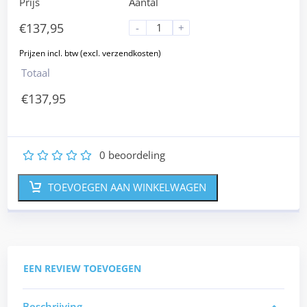
Prijs
Aantal
€
137,95
-
+
Totaal
€
137,95
0
beoordeling
1
2
3
4
5
TOEVOEGEN AAN WINKELWAGEN
EEN REVIEW TOEVOEGEN
Beschrijving