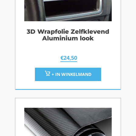
3D Wrapfolie Zelfklevend
Aluminium look
€
24,50
+ IN WINKELMAND