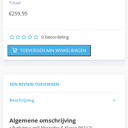
Totaal
€
259,95
0
beoordeling
1
2
3
4
5
TOEVOEGEN AAN WINKELWAGEN
EEN REVIEW TOEVOEGEN
Beschrijving
Algemene omschrijving
• Radiateur grill Mercedes E-Klasse (W212)