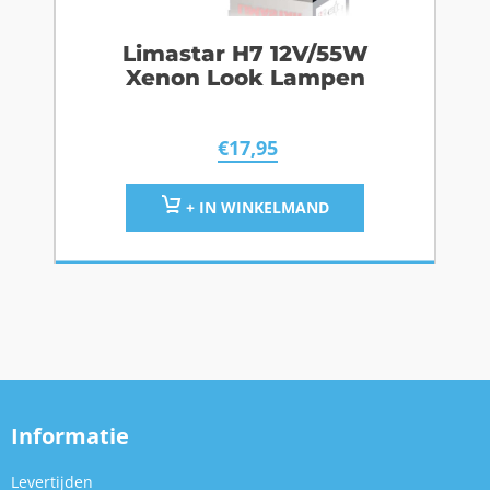
Limastar H7 12V/55W
Xenon Look Lampen
€
17,95
+ IN WINKELMAND
Informatie
Levertijden