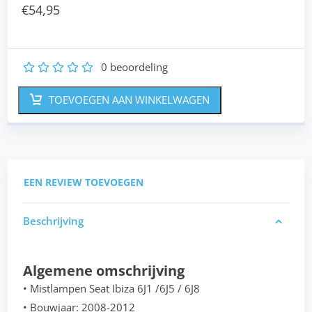
€
54,95
0
beoordeling
1
2
3
4
5
TOEVOEGEN AAN WINKELWAGEN
EEN REVIEW TOEVOEGEN
Beschrijving
Algemene omschrijving
• Mistlampen Seat Ibiza 6J1 /6J5 / 6J8
• Bouwjaar: 2008-2012