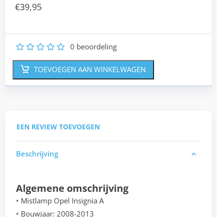
€
39,95
0
beoordeling
1
2
3
4
5
TOEVOEGEN AAN WINKELWAGEN
EEN REVIEW TOEVOEGEN
Beschrijving
Algemene omschrijving
• Mistlamp Opel Insignia A
• Bouwjaar: 2008-2013