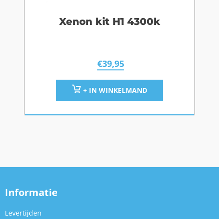
Xenon kit H1 4300k
€
39,95
+ IN WINKELMAND
Informatie
Levertijden