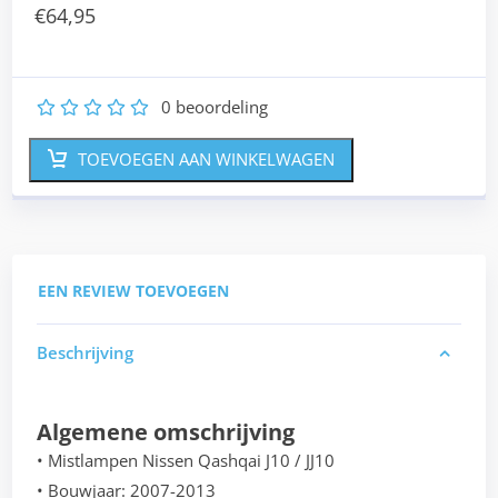
€
64,95
0
beoordeling
1
2
3
4
5
TOEVOEGEN AAN WINKELWAGEN
EEN REVIEW TOEVOEGEN
Beschrijving
Algemene omschrijving
• Mistlampen Nissen Qashqai J10 / JJ10
• Bouwjaar: 2007-2013