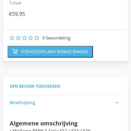
Totaal
€
59,95
0
beoordeling
1
2
3
4
5
TOEVOEGEN AAN WINKELWAGEN
EEN REVIEW TOEVOEGEN
Beschrijving
Algemene omschrijving
• Mistlamp BMW 3-Serie F32 / F33 / F36