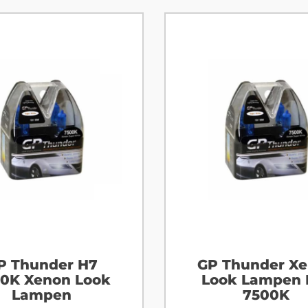
P Thunder H7
GP Thunder X
0K Xenon Look
Look Lampen 
Lampen
7500K