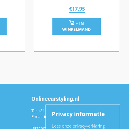
€
17,95
+ IN
WINKELMAND
Onlinecarstyling.nl
Tel: +31 (0)6 54 98 49 99
Privacy informatie
E-mail:
info@onlinecarstyling.nl
Lees onze privacyverklaring
Oirschotseweg 92a