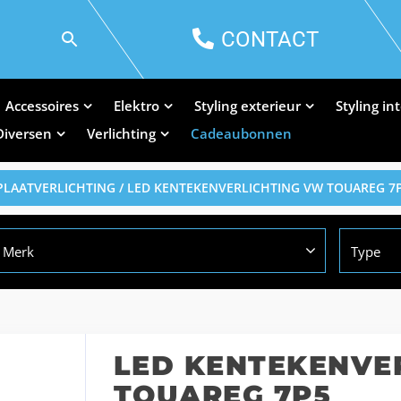
CONTACT
Accessoires
Elektro
Styling exterieur
Styling in
Diversen
Verlichting
Cadeaubonnen
LAATVERLICHTING
/ LED KENTEKENVERLICHTING VW TOUAREG 7
Merk
Type
LED KENTEKENVE
TOUAREG 7P5