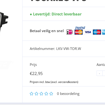
Levertijd: Direct leverbaar
Betaal veilig en snel
Artikelnummer:
LKV-VW-TOR.W
Prijs
Aanta
€
22,95
-
1
2
3
4
5
0
beoordeling