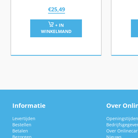
€
25,49
+ IN
WINKELMAND
Informatie
Over Onlin
Levertijden
Openingstijde
Bestellen
Bedrijfsgegeve
Betalen
Over Onlinecars
Bezorgen
Nieuws