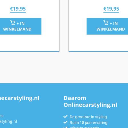
€
19,95
€
19,95
+ IN
+ IN
WINKELMAND
WINKELMAND
ecarstyling.nl
Daarom
Onlinecarstyling.nl
n
ns
De grootste in styling
tyling.nl
Ruim 18 jaar ervaring