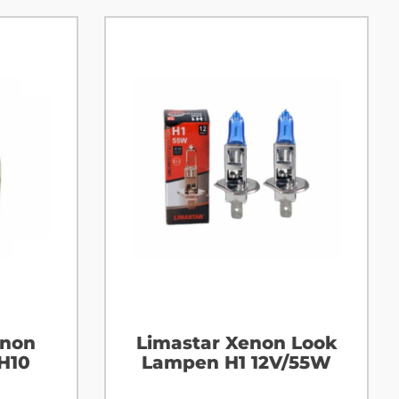
enon
Limastar Xenon Look
H10
Lampen H1 12V/55W