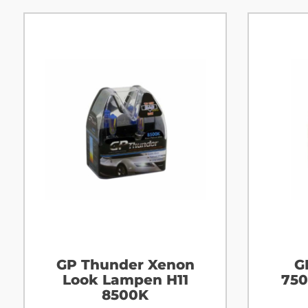
GP Thunder Xenon
G
Look Lampen H11
750
8500K