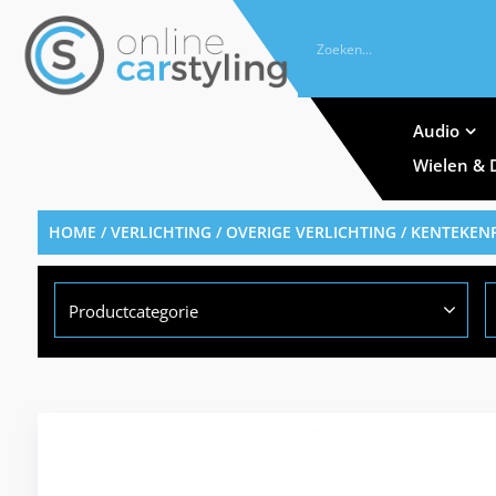
Audio
Wielen & 
HOME
/
VERLICHTING
/
OVERIGE VERLICHTING
/
KENTEKENP
Productcategorie