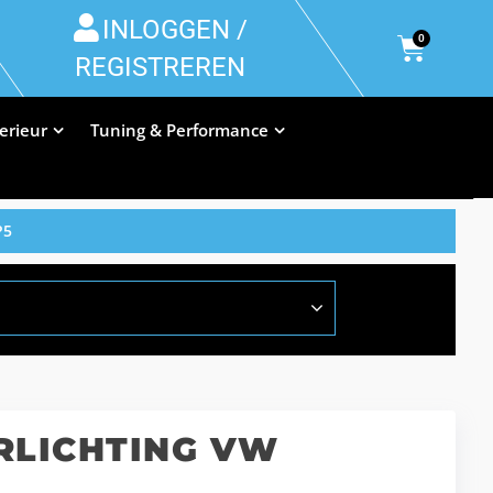
INLOGGEN /
0
REGISTREREN
terieur
Tuning & Performance
P5
RLICHTING VW