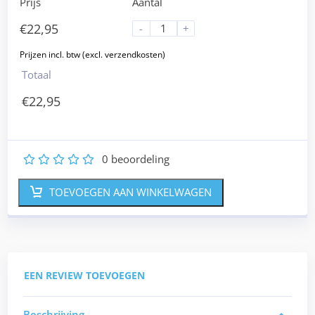
Prijs
Aantal
€
22,95
-
+
Totaal
€
22,95
0
beoordeling
1
2
3
4
5
TOEVOEGEN AAN WINKELWAGEN
EEN REVIEW TOEVOEGEN
Beschrijving