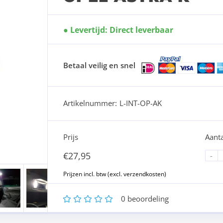
Levertijd: Direct leverbaar
Betaal veilig en snel
Artikelnummer:
L-INT-OP-AK
Prijs
Aanta
€
27,95
-
1
2
3
4
5
0
beoordeling