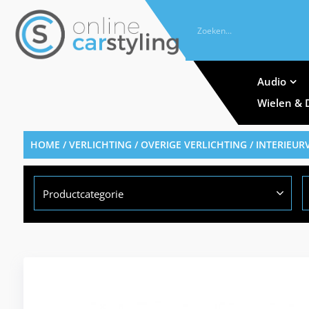
Audio
Wielen & 
HOME
/
VERLICHTING
/
OVERIGE VERLICHTING
/
INTERIEUR
Productcategorie