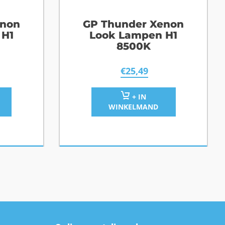
enon
GP Thunder Xenon
 H1
Look Lampen H1
8500K
€
25,49
+ IN
WINKELMAND