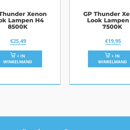
Thunder Xenon
GP Thunder X
ok Lampen H4
Look Lampen
8500K
7500K
€
25,49
€
19,95
+ IN
+ IN
WINKELMAND
WINKELMAND