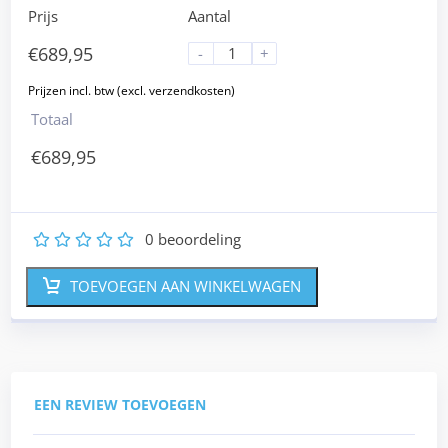
Prijs
Aantal
€
689,95
-
+
Totaal
€
689,95
0
beoordeling
1
2
3
4
5
TOEVOEGEN AAN WINKELWAGEN
EEN REVIEW TOEVOEGEN