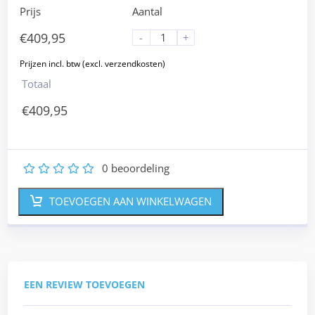
Prijs
Aantal
€
409,95
-
+
Totaal
€
409,95
0
beoordeling
1
2
3
4
5
TOEVOEGEN AAN WINKELWAGEN
EEN REVIEW TOEVOEGEN