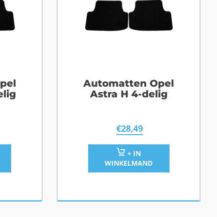
pel
Automatten Opel
elig
Astra H 4-delig
€
28,49
+ IN
WINKELMAND