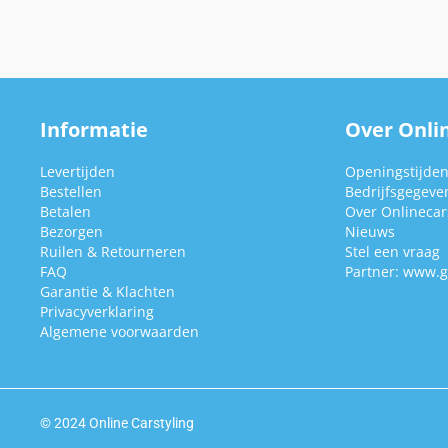
Informatie
Over Onlin
Levertijden
Openingstijde
Bestellen
Bedrijfsgegeve
Betalen
Over Onlinecars
Bezorgen
Nieuws
Ruilen & Retourneren
Stel een vraag
FAQ
Partner:
www.g
Garantie & Klachten
Privacyverklaring
Algemene voorwaarden
© 2024 Online Carstyling