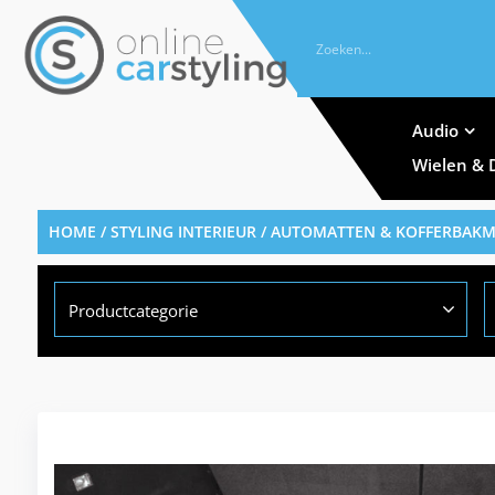
Audio
Wielen & 
HOME
/
STYLING INTERIEUR
/
AUTOMATTEN & KOFFERBAK
Productcategorie