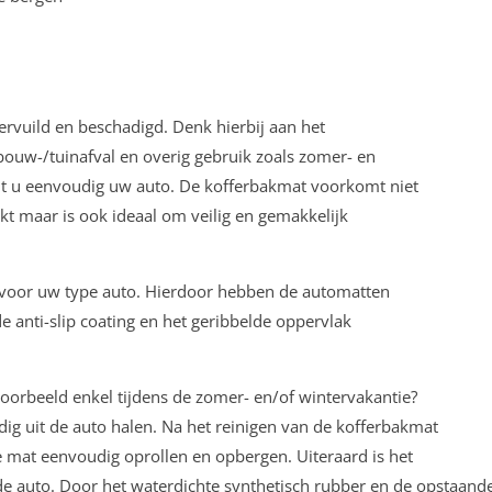
vervuild en beschadigd. Denk hierbij aan het
ouw-/tuinafval en overig gebruik zoals zomer- en
t u eenvoudig uw auto. De kofferbakmat voorkomt niet
kt maar is ook ideaal om veilig en gemakkelijk
k voor uw type auto. Hierdoor hebben de automatten
e anti-slip coating en het geribbelde oppervlak
voorbeeld enkel tijdens de zomer- en/of wintervakantie?
g uit de auto halen. Na het reinigen van de kofferbakmat
de mat eenvoudig oprollen en opbergen. Uiteraard is het
e auto. Door het waterdichte synthetisch rubber en de opstaand