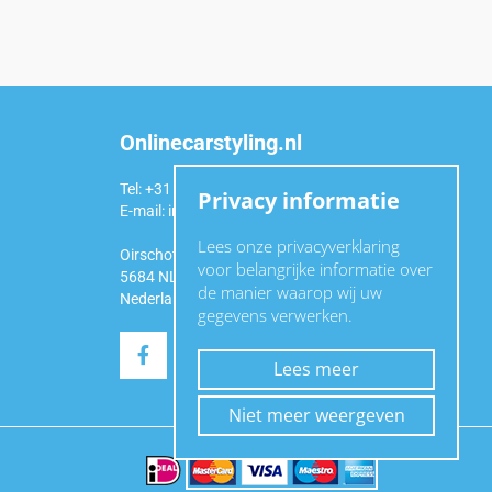
Onlinecarstyling.nl
Tel: +31 (0)6 54 98 49 99
Privacy informatie
E-mail:
info@onlinecarstyling.nl
Lees onze privacyverklaring
Oirschotseweg 92a
voor belangrijke informatie over
5684 NL Best
de manier waarop wij uw
Nederland
gegevens verwerken.
Lees meer
Niet meer weergeven