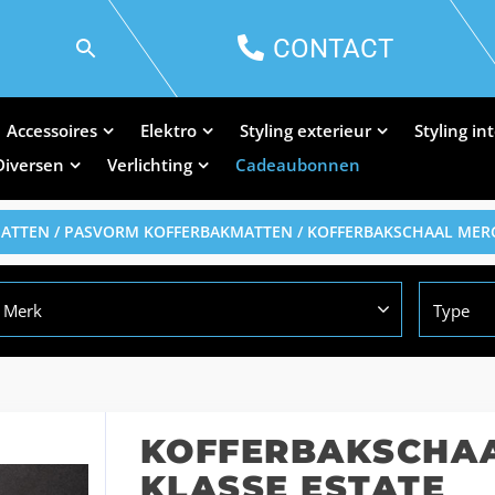
CONTACT
Accessoires
Elektro
Styling exterieur
Styling in
Diversen
Verlichting
Cadeaubonnen
MATTEN
/
PASVORM KOFFERBAKMATTEN
/ KOFFERBAKSCHAAL MERC
Merk
Type
KOFFERBAKSCHAA
KLASSE ESTATE