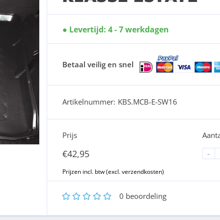
Levertijd: 4 - 7 werkdagen
Betaal veilig en snel
Artikelnummer:
KBS.MCB-E-SW16
Prijs
Aanta
€
42,95
-
1
2
3
4
5
0
beoordeling