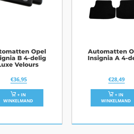
tomatten Opel
Automatten O
ignia B 4-delig
Insignia A 4-d
Luxe Velours
€
36,95
€
28,49
+ IN
+ IN
WINKELMAND
WINKELMAND