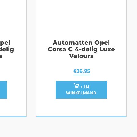
pel
Automatten Opel
delig
Corsa C 4-delig Luxe
s
Velours
€
36,95
+ IN
WINKELMAND