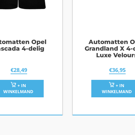
tomatten Opel
Automatten O
scada 4-delig
Grandland X 4-
Luxe Velour
€
28,49
€
36,95
+ IN
+ IN
WINKELMAND
WINKELMAND