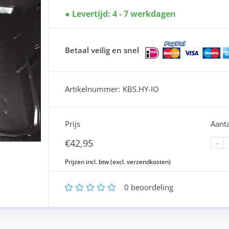
Levertijd: 4 - 7 werkdagen
Betaal veilig en snel
Artikelnummer:
KBS.HY-IO
Prijs
Aanta
€
42,95
-
1
2
3
4
5
0
beoordeling