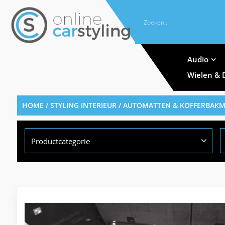
Audio
Wielen & 
HOME
/
STYLING INTERIEUR
/
AUTOMATTEN & KOFFERBAK
Productcategorie