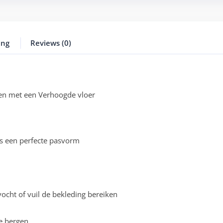
ing
Reviews (0)
len met een Verhoogde vloer
s een perfecte pasvorm
cht of vuil de bekleding bereiken
e bergen