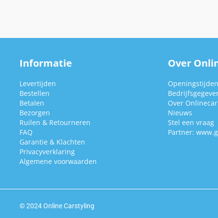
Informatie
Over Onlin
Levertijden
Openingstijde
Bestellen
Bedrijfsgegeve
Betalen
Over Onlinecars
Bezorgen
Nieuws
Ruilen & Retourneren
Stel een vraag
FAQ
Partner:
www.g
Garantie & Klachten
Privacyverklaring
Algemene voorwaarden
© 2024 Online Carstyling