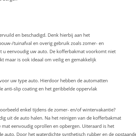
vervuild en beschadigd. Denk hierbij aan het
ouw-/tuinafval en overig gebruik zoals zomer- en
t u eenvoudig uw auto. De kofferbakmat voorkomt niet
kt maar is ook ideaal om veilig en gemakkelijk
k voor uw type auto. Hierdoor hebben de automatten
e anti-slip coating en het geribbelde oppervlak
voorbeeld enkel tijdens de zomer- en/of wintervakantie?
g uit de auto halen. Na het reinigen van de kofferbakmat
de mat eenvoudig oprollen en opbergen. Uiteraard is het
e auto. Door het waterdichte synthetisch rubber en de opstaand