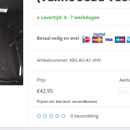
Levertijd: 4 - 7 werkdagen
Betaal veilig en snel
Artikelnummer:
KBS.AU-A1-VHV
Prijs
Aanta
€
42,95
-
1
2
3
4
5
0
beoordeling