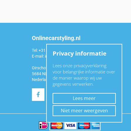
Onlinecarstyling.nl
Tel: +31 (0)6 54 98 49 99
Privacy informatie
E-mail:
info@onlinecarstyling.nl
Lees onze privacyverklaring
Oirschotseweg 92a
voor belangrijke informatie over
5684 NL Best
de manier waarop wij uw
Nederland
gegevens verwerken.
Lees meer
Niet meer weergeven