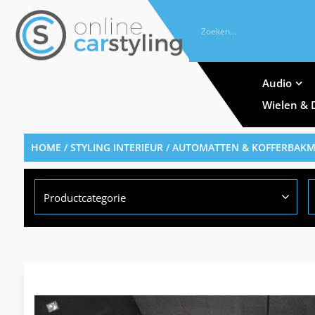
Audio
Wielen & 
HOME
/
STYLING INTERIEUR
/
AUTOMATTEN & KOFFERBAK
Productcategorie