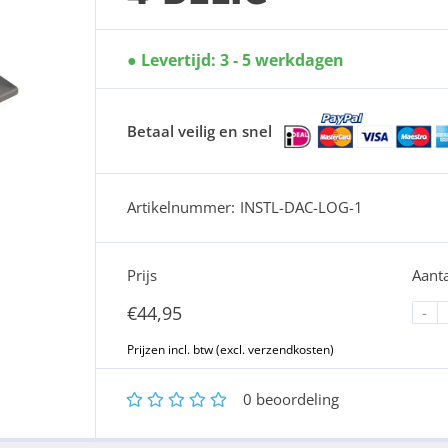
Levertijd: 3 - 5 werkdagen
Betaal veilig en snel
Artikelnummer:
INSTL-DAC-LOG-1
Prijs
Aanta
€
44,95
-
1
2
3
4
5
0
beoordeling