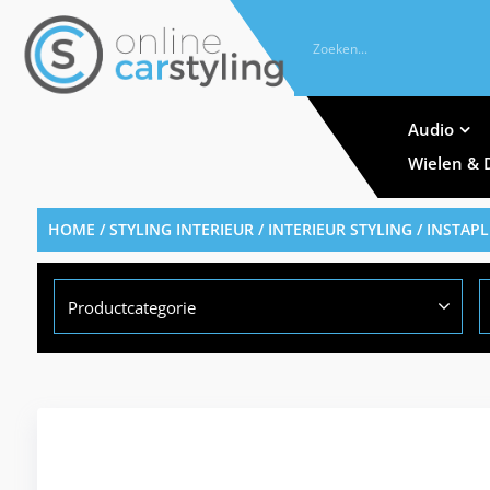
Audio
Wielen & 
HOME
/
STYLING INTERIEUR
/
INTERIEUR STYLING
/
INSTAPL
Productcategorie