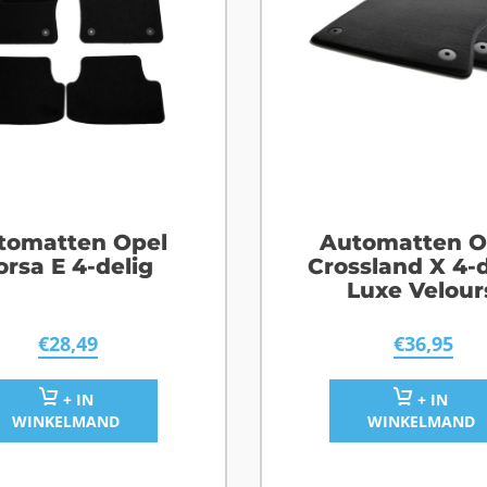
tomatten Opel
Automatten O
orsa E 4-delig
Crossland X 4-d
Luxe Velour
€
28,49
€
36,95
+ IN
+ IN
WINKELMAND
WINKELMAND