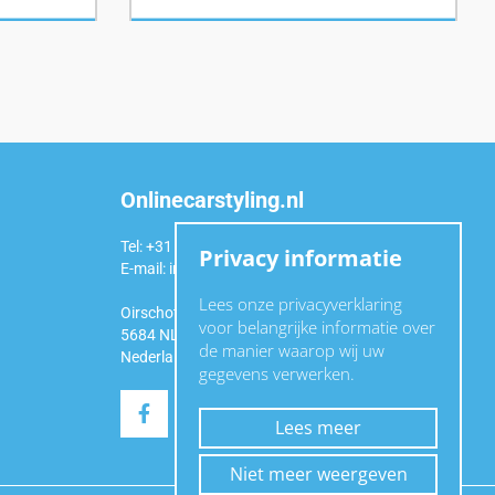
Onlinecarstyling.nl
Tel: +31 (0)6 54 98 49 99
Privacy informatie
E-mail:
info@onlinecarstyling.nl
Lees onze privacyverklaring
Oirschotseweg 92a
voor belangrijke informatie over
5684 NL Best
de manier waarop wij uw
Nederland
gegevens verwerken.
Lees meer
Niet meer weergeven