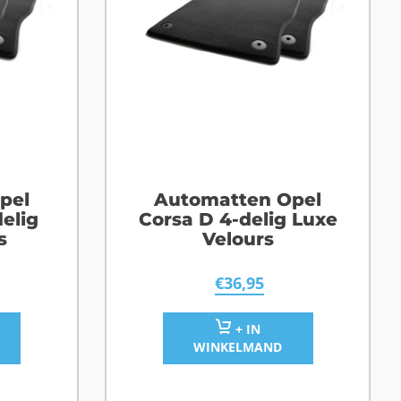
pel
Automatten Opel
elig
Corsa D 4-delig Luxe
s
Velours
€
36,95
+ IN
WINKELMAND