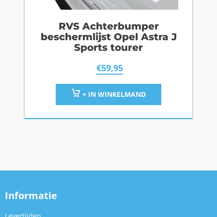
RVS Achterbumper
beschermlijst Opel Astra J
Sports tourer
€
59,95
+ IN WINKELMAND
Informatie
Levertijden