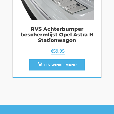
RVS Achterbumper
beschermlijst Opel Astra H
Stationwagon
€
59,95
+ IN WINKELMAND