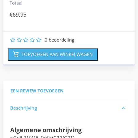
Totaal
€
69,95
0
beoordeling
1
2
3
4
5
TOEVOEGEN AAN WINKELWAGEN
EEN REVIEW TOEVOEGEN
Beschrijving
Algemene omschrijving
• Grill BMW 5-Serie (G30/G31)