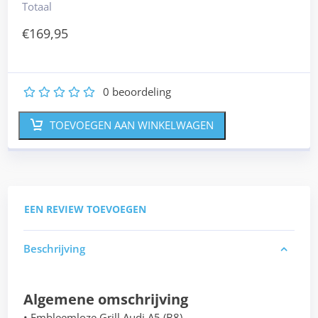
Totaal
€
169,95
0
beoordeling
1
2
3
4
5
TOEVOEGEN AAN WINKELWAGEN
EEN REVIEW TOEVOEGEN
Beschrijving
Algemene omschrijving
• Embleemloze Grill Audi A5 (B8)